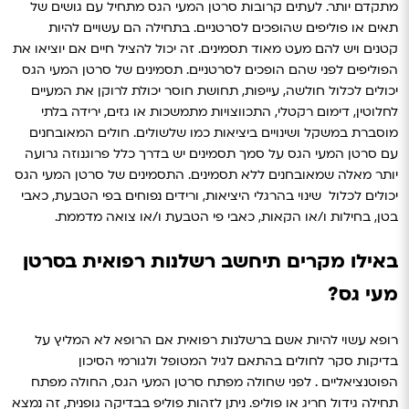
מתקדם יותר.
לעתים קרובות סרטן המעי הגס מתחיל עם גושים של
תאים או פוליפים שהופכים לסרטניים. בתחילה הם עשויים להיות
קטנים ויש להם מעט מאוד תסמינים.
זה יכול להציל חיים אם יוציאו את
הפוליפים לפני שהם הופכים לסרטניים. תסמינים של סרטן המעי הגס
יכולים לכלול חולשה, עייפות, תחושת חוסר יכולת לרוקן את המעיים
לחלוטין, דימום רקטלי, התכווצויות מתמשכות או גזים, ירידה בלתי
מוסברת במשקל ושינויים ביציאות כמו שלשולים.
חולים המאובחנים
עם סרטן המעי הגס על סמך תסמינים יש בדרך כלל פרוגנוזה גרועה
יותר מאלה שמאובחנים ללא תסמינים. התסמינים של סרטן המעי הגס
יכולים לכלול שינוי בהרגלי היציאות, ורידים נפוחים בפי הטבעת, כאבי
בטן, בחילות ו/או הקאות, כאבי פי הטבעת ו/או צואה מדממת.
באילו מקרים תיחשב רשלנות רפואית בסרטן
מעי גס?
רופא עשוי להיות אשם ברשלנות רפואית אם הרופא לא המליץ על
בדיקות סקר לחולים בהתאם לגיל המטופל ולגורמי הסיכון
הפוטנציאליים .
לפני שחולה מפתח סרטן המעי הגס, החולה מפתח
תחילה גידול חריג או פוליפ. ניתן לזהות פוליפ בבדיקה גופנית, זה נמצא