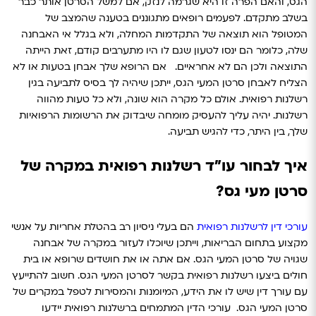
הגס, והאם הפרה זו היא שגרמה לנזק, אם למשל הסרטן אותר כבר
בשלב מתקדם.
לפעמים רופאים מתגוננים בטענה שהמצב של
המטופל הוא תוצאה של התקדמות המחלה, ולא בגלל אי האבחנה
שלה, כלומר הם ינסו לטעון שגם לו היו מתערבים קודם, זאת הייתה
התוצאה ולכן הם לא אחראיים.
אם הרופא שלך אבחן בטעות או לא
הצליח לאבחן סרטן המעי הגס
, ייתכן שיהיה לך בסיס לתביעה בגין
רשלנות רפואית. אולם כל מקרה הוא שונה, ולא כל טעות מהווה
רשלנות. יהיה עליך להעסיק מומחה שיבדוק את הרשומות הרפואיות
שלך, בין היתר, כדי להגיש תביעה.
איך לבחור עו"ד רשלנות רפואית במקרה של
סרטן מעי גס?
עורכי דין לרשלנות רפואית
הם בעלי ניסיון רב בהטלת אחריות על אנשי
מקצוע בתחום הבריאות, וייתכן שיוכלו לעזור במקרה של אבחנה
שגויה של סרטן המעי הגס. אם אתה או את חושדים שרופא או בית
חולים ביצעו רשלנות רפואית בקשר לסרטן המעי הגס.
חשוב להתייעץ
עם עורך דין שיש לו את הידע, המיומנות והמסירות לטפל במקרים של
סרטן המעי הגס.
עורכי הדין המתמחים ברשלנות רפואית יידעו