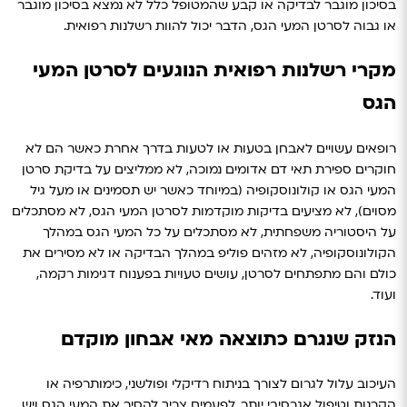
בסיכון מוגבר לבדיקה או קבע שהמטופל כלל לא נמצא בסיכון מוגבר
או גבוה לסרטן המעי הגס, הדבר יכול להוות רשלנות רפואית.
מקרי רשלנות רפואית הנוגעים לסרטן המעי
הגס
רופאים עשויים לאבחן בטעות או לטעות בדרך אחרת כאשר הם לא
חוקרים ספירת תאי דם אדומים נמוכה, לא ממליצים על בדיקת סרטן
המעי הגס או קולונוסקופיה (במיוחד כאשר יש תסמינים או מעל גיל
מסוים), לא מציעים בדיקות מוקדמות לסרטן המעי הגס, לא מסתכלים
על היסטוריה משפחתית, לא מסתכלים על כל המעי הגס במהלך
הקולונוסקופיה, לא מזהים פוליפ במהלך הבדיקה או לא מסירים את
כולם והם מתפתחים לסרטן, עושים טעויות בפענוח דגימות רקמה,
ועוד.
הנזק שנגרם כתוצאה מאי אבחון מוקדם
העיכוב עלול לגרום לצורך בניתוח רדיקלי ופולשני, כימותרפיה או
הקרנות וטיפול אגרסיבי יותר.
לפעמים צריך להסיר את המעי הגס ויש