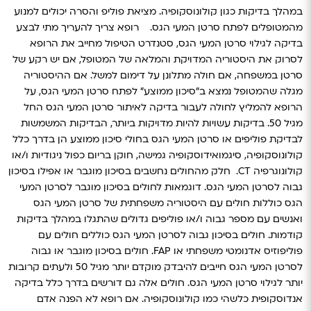
במהלך בדיקות כגון קולונוסקופיה.
מציאת פוליפ והסרה יכולים למנוע
מהמטופלים לפתח סרטן המעי הגס.
רופא צריך להעריך מתי לבצע
בדיקה לגילוי סרטן המעי הגס, סטנדרט הטיפול מחייב את הרופא
לסרוק את היסטוריה המדויקת והמלאה של המטופל, אם יש רקע של
סרטן במשפחה, אם חולה מתלונן על דימום למשל.
אם ההיסטוריה
מגלה שהמטופל נמצא ב"סיכון ממוצע" לפתח סרטן המעי הגס, על
הרופא להמליץ לחולה לעבור בדיקה לאיתור סרטן המעי הגס החל
מגיל 50.
בדיקות עשויות להיות מדויקות ביותר, הבדיקות המשמשות
לבדיקת פוליפים או סרטן המעי הגס בחולי סיכון ממוצע הן בדרך כלל
קולונוסקופיה, סיגמואידוסקופיה גמישה, חוקן בריום כפול ניגודיות ו/או
קולונוגרפיה CT.
חלק מהחולים נחשבים בסיכון מוגבר או אפילו בסיכון
גבוה לסרטן המעי הגס. דוגמאות לחולים בסיכון מוגבר לסרטן המעי
הגס כוללות חולים עם היסטוריה משפחתית של סרטן המעי הגס
ואנשים עם מספר גבוה ו/או פוליפים גדולים שהתגלו במהלך בדיקות
קודמות.
חולים בסיכון גבוה לסרטן המעי הגס כוללים חולים עם
פוליפוזיס אדנומטי משפחתי או FAP. חולים בסיכון מוגבר או גבוה
לסרטן המעי הגס חייבים להיבדק מוקדם יותר מגיל 50 ולעתים קרובות
יותר לגילוי סרטן המעי הגס.
חולים אלה גם דורשים בדרך כלל בדיקה
אנדוסקופית כלשהי כמו קולונוסקופיה.
אם רופא לא הפנה אדם